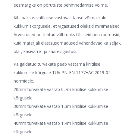
eesmärgiks on põrutuste pehmnedamise võime.
Kihi paksus valitakse vastavalt lapse võimalikule
kukkumiskõrgusele, et vigastused oleksid minimaalsed.
Arvestused on tehtud vältimaks tõsiseid peatraumasid,
kuid materjali elastsusomadused vähendavad ka selja-,
õla-, käsivarre- ja säärevigastusi.
Paigaldatud turvakate peab vastama kriitilise
kukkumise kõrguse TÜV PN-EN 1177+AC:2019-04
normidele.
20mm turvakate vastab 0,7m kriitilise kukkumise
kõrgusele
30mm turvakate vastab 1,3m kriitilise kukkumise
kõrgusele
40mm turvakate vastab 1,4m kriitilise kukkumise
kõrgusele