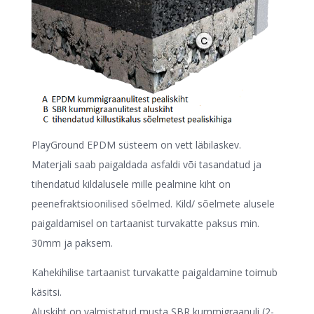
PlayGround EPDM süsteem on vett läbilaskev.
Materjali saab paigaldada asfaldi või tasandatud ja
tihendatud kildalusele mille pealmine kiht on
peenefraktsioonilised sõelmed. Kild/ sõelmete alusele
paigaldamisel on tartaanist turvakatte paksus min.
30mm ja paksem.
Kahekihilise tartaanist turvakatte paigaldamine toimub
käsitsi.
Aluskiht on valmistatud musta SBR kummigraanuli (2-