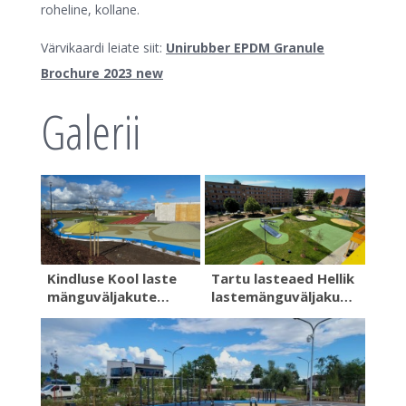
roheline, kollane.
Värvikaardi leiate siit:
Unirubber EPDM Granule
Brochure 2023 new
Galerii
Kindluse Kool laste
Tartu lasteaed Hellik
mänguväljakute…
lastemänguväljaku…