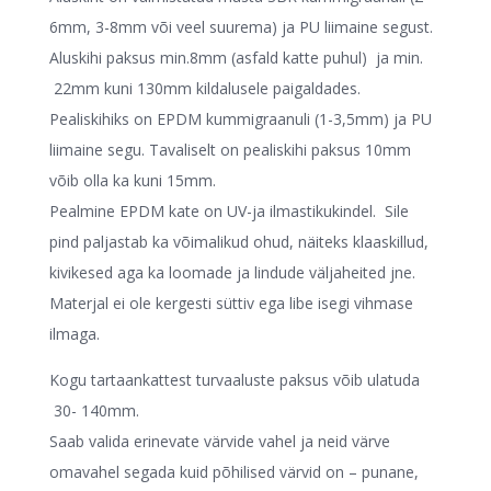
6mm, 3-8mm või veel suurema) ja PU liimaine segust.
Aluskihi paksus min.8mm (asfald katte puhul) ja min.
22mm kuni 130mm kildalusele paigaldades.
Pealiskihiks on EPDM kummigraanuli (1-3,5mm) ja PU
liimaine segu. Tavaliselt on pealiskihi paksus 10mm
võib olla ka kuni 15mm.
Pealmine EPDM kate on UV-ja ilmastikukindel. Sile
pind paljastab ka võimalikud ohud, näiteks klaaskillud,
kivikesed aga ka loomade ja lindude väljaheited jne.
Materjal ei ole kergesti süttiv ega libe isegi vihmase
ilmaga.
Kogu tartaankattest turvaaluste paksus võib ulatuda
30- 140mm.
Saab valida erinevate värvide vahel ja neid värve
omavahel segada kuid põhilised värvid on – punane,