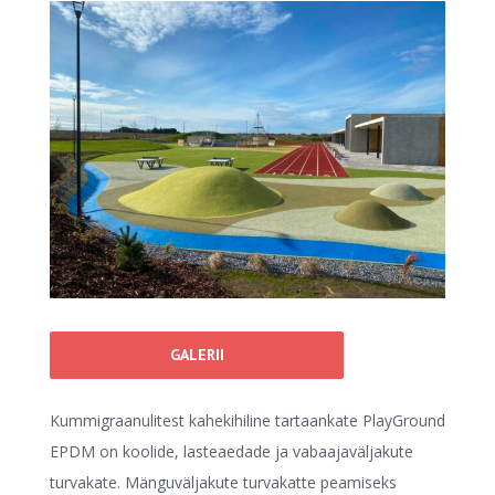
View
Larger
Image
GALERII
Kummigraanulitest kahekihiline tartaankate PlayGround
EPDM on koolide, lasteaedade ja vabaajaväljakute
turvakate. Mänguväljakute turvakatte peamiseks