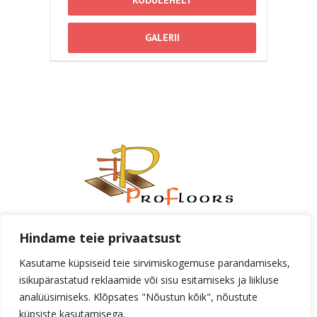
GALERII
Aadress:
Tähe 131F, Tartu
Telefon:
+372 733 0070
Email:
Hindame teie privaatsust
profloors@profloors.ee
Kasutame küpsiseid teie sirvimiskogemuse parandamiseks,
© Copyright
2026 |
Profloors
| Kõik õigused
isikupärastatud reklaamide või sisu esitamiseks ja liikluse
reserveeritud |
AMA
analüüsimiseks. Klõpsates "Nõustun kõik", nõustute
küpsiste kasutamisega.