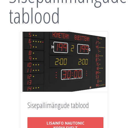
tablood
Sisepallimängude tablood
LISAINFO NAUTONIC
KODULEHELT