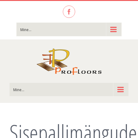
Facebook
Mine...
Mine...
Sisepallimängude