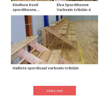
Kindluse Kooli
Elva Spordihoone
spordihoone…
Varbsein tribüün 4
Halliste spordisaal varbsein-tribüün
Vaata veel