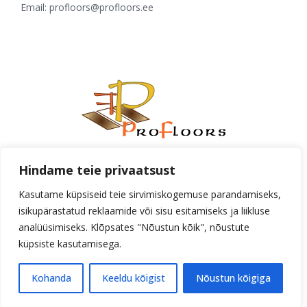
Email:
profloors@profloors.ee
Aadress:
Tähe 131F, Tartu
Telefon:
+372 733 0070
Email:
Hindame teie privaatsust
profloors@profloors.ee
Kasutame küpsiseid teie sirvimiskogemuse parandamiseks,
© Copyright
2026 |
Profloors
| Kõik õigused
isikupärastatud reklaamide või sisu esitamiseks ja liikluse
reserveeritud |
AMA
analüüsimiseks. Klõpsates "Nõustun kõik", nõustute
küpsiste kasutamisega.
Facebook
Kohanda
Keeldu kõigist
Nõustun kõigiga