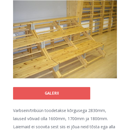
View
Larger
Image
GALERII
Varbsein/tribüün toodetakse kõrgusega 2830mm,
laiused võivad olla 1600mm, 1700mm ja 1800mm.
Laiemaid ei soovita sest siis ei jõua neid tõsta ega alla